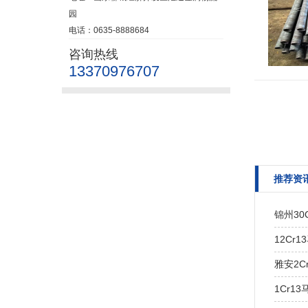
园
电话：0635-8888684
咨询热线
13370976707
推荐资
锦州30
12Cr1
雅安2
1Cr13