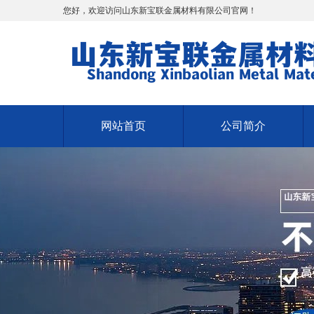
您好，欢迎访问山东新宝联金属材料有限公司官网！
网站首页
公司简介